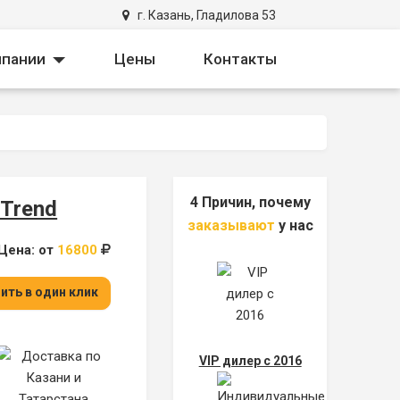
г. Казань, Гладилова 53
own
Toggle Dropdown
мпании
Цены
Контакты
4 Причин, почему
Trend
заказывают
у нас
Цена: от
16800
ить в один клик
VIP дилер с 2016