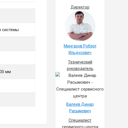
Директор
я системы
Мингазов Роберт
Ильдусович
Технический
руководитель
00 мм
Валеев Динар
Расымович
Специалист
сервисного центра