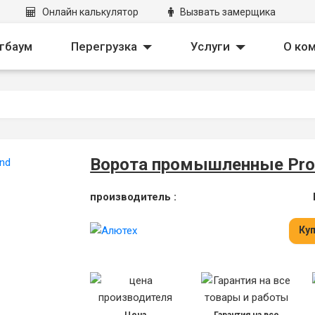
Онлайн калькулятор
Вызвать замерщика
down
Toggle Dropdown
Toggle Dropd
гбаум
Перегрузка
Услуги
О ко
Ворота промышленные Pro
производитель :
Куп
Цена
Гарантия на все