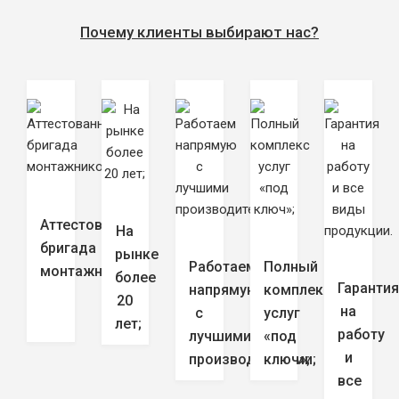
Почему клиенты выбирают нас?
Аттестованная
На
бригада
рынке
Работаем
Полный
монтажников;
более
Гаранти
напрямую
комплекс
20
на
с
услуг
лет;
работу
лучшими
«под
и
производителями;
ключ»;
все