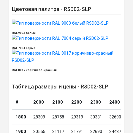
Цветовая палитра - RSD02-SLP
RAL 9003 белый
RAL 7004 серый
RAL 8017 коричнево-красный
Таблица размеры и цены - RSD02-SLP
#
2000
2100
2200
2300
2400
2
1800
28309
28758
29319
30331
32690
3
1900
30555
31117
31791
32690
34487
3