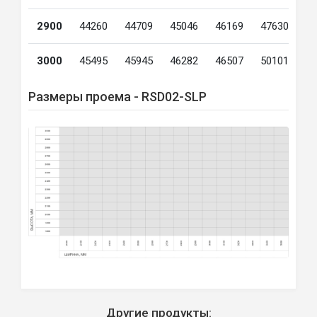
2900
44260
44709
45046
46169
47630
4
3000
45495
45945
46282
46507
50101
5
Размеры проема - RSD02-SLP
Другие продукты: