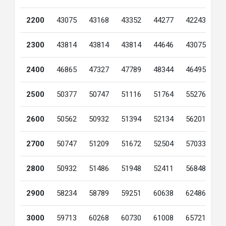
2200
43075
43168
43352
44277
42243
4
2300
43814
43814
43814
44646
43075
4
2400
46865
47327
47789
48344
46495
4
2500
50377
50747
51116
51764
55276
4
2600
50562
50932
51394
52134
56201
4
2700
50747
51209
51672
52504
57033
4
2800
50932
51486
51948
52411
56848
4
2900
58234
58789
59251
60638
62486
5
3000
59713
60268
60730
61008
65721
7