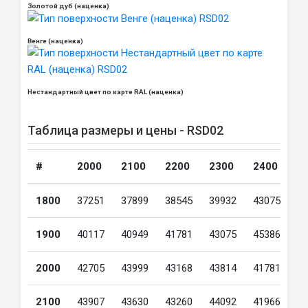
Золотой дуб (наценка)
Венге (наценка)
Нестандартный цвет по карте RAL (наценка)
Таблица размеры и цены - RSD02
#
2000
2100
2200
2300
2400
2
1800
37251
37899
38545
39932
43075
4
1900
40117
40949
41781
43075
45386
4
2000
42705
43999
43168
43814
41781
4
2100
43907
43630
43260
44092
41966
4