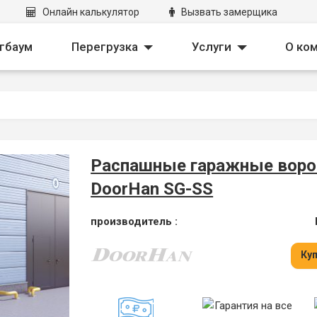
Онлайн калькулятор
Вызвать замерщика
down
Toggle Dropdown
Toggle Dropd
гбаум
Перегрузка
Услуги
О ко
Распашные гаражные воро
DoorHan SG-SS
производитель :
Куп