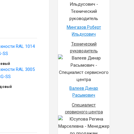
Мингазов Роберт
Ильдусович
Технический
руководитель
жевый
рдовый
Валеев Динар
Расымович
Специалист
сервисного центра