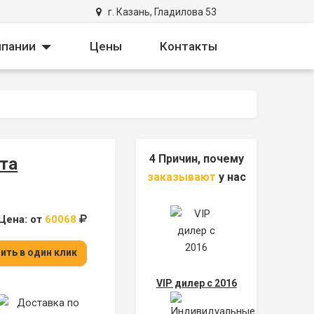
г. Казань, Гладилова 53
own
Toggle Dropdown
мпании
Цены
Контакты
4 Причин, почему
та
заказывают
у нас
Цена: от
60068
ить в один клик
VIP дилер с 2016